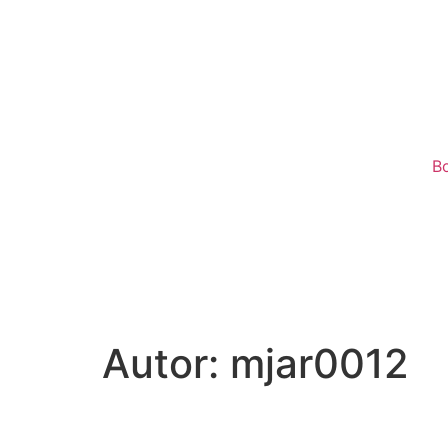
B
Autor:
mjar0012