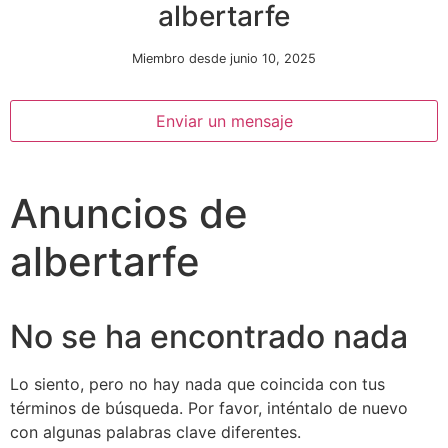
albertarfe
Miembro desde junio 10, 2025
Enviar un mensaje
Anuncios de
Necesarias
Estas
albertarfe
cookies no
son
opcionales.
Son
No se ha encontrado nada
necesarias
para que
funcione la
Lo siento, pero no hay nada que coincida con tus
web.
términos de búsqueda. Por favor, inténtalo de nuevo
con algunas palabras clave diferentes.