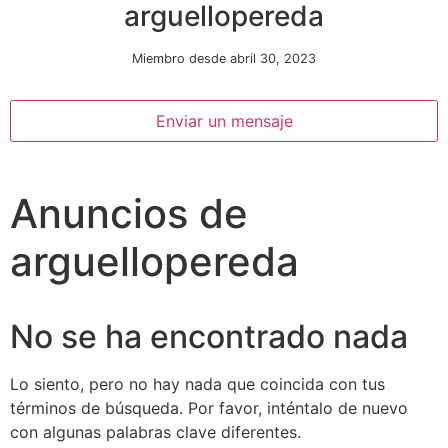
arguellopereda
Miembro desde abril 30, 2023
Enviar un mensaje
Anuncios de
Necesarias
Estas
arguellopereda
cookies no
son
opcionales.
Son
No se ha encontrado nada
necesarias
para que
funcione la
Lo siento, pero no hay nada que coincida con tus
web.
términos de búsqueda. Por favor, inténtalo de nuevo
con algunas palabras clave diferentes.