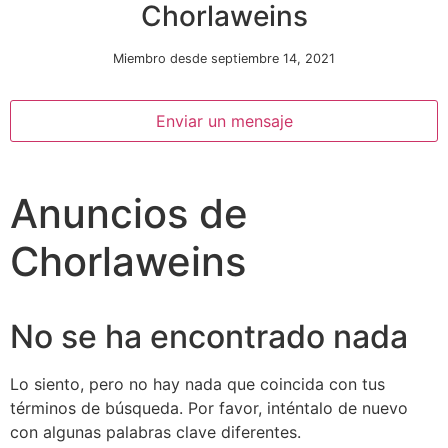
Chorlaweins
Miembro desde septiembre 14, 2021
Enviar un mensaje
Anuncios de
Necesarias
Estas
Chorlaweins
cookies no
son
opcionales.
Son
No se ha encontrado nada
necesarias
para que
funcione la
Lo siento, pero no hay nada que coincida con tus
web.
términos de búsqueda. Por favor, inténtalo de nuevo
con algunas palabras clave diferentes.