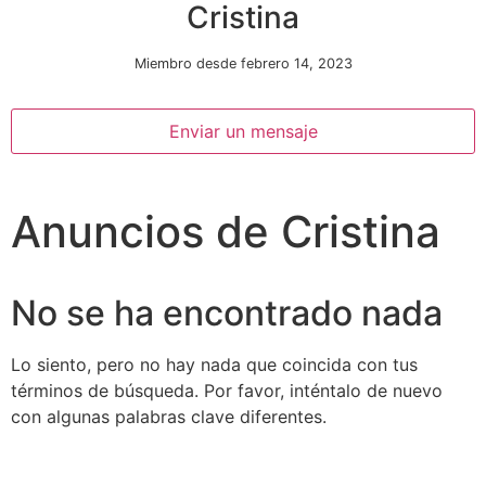
Cristina
Miembro desde febrero 14, 2023
Enviar un mensaje
Anuncios de Cristina
Necesarias
Estas
cookies no
son
No se ha encontrado nada
opcionales.
Son
necesarias
Lo siento, pero no hay nada que coincida con tus
para que
términos de búsqueda. Por favor, inténtalo de nuevo
funcione la
con algunas palabras clave diferentes.
web.