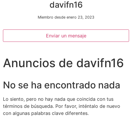
davifn16
Miembro desde enero 23, 2023
Enviar un mensaje
Anuncios de davifn16
Necesarias
Estas
cookies no
son
No se ha encontrado nada
opcionales.
Son
necesarias
Lo siento, pero no hay nada que coincida con tus
para que
términos de búsqueda. Por favor, inténtalo de nuevo
funcione la
con algunas palabras clave diferentes.
web.