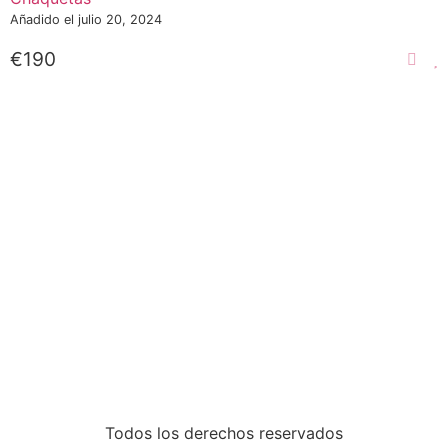
funcionalidades
Añadido el julio 20, 2024
desaparecerán
de la web.
€190
Marketing
Al compartir tus
intereses y
comportamiento
mientras visitas
nuestro sitio,
aumentas la
posibilidad de
ver contenido y
ofertas
personalizados.
Todos los derechos reservados