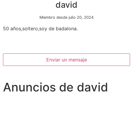
david
Miembro desde julio 20, 2024
50 años,soltero,soy de badalona.
Enviar un mensaje
Necesarias
Estas
cookies no
son
Anuncios de david
opcionales.
Son
necesarias
para que
funcione la
web.