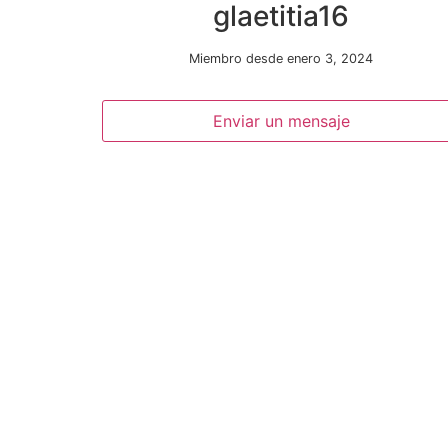
glaetitia16
Miembro desde enero 3, 2024
Enviar un mensaje
Necesarias
Estas
cookies no
son
opcionales.
Son
necesarias
para que
funcione la
web.