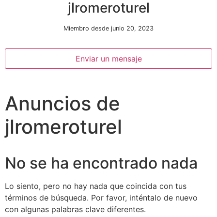
jlromeroturel
Miembro desde junio 20, 2023
Enviar un mensaje
Anuncios de
Necesarias
Estas
jlromeroturel
cookies no
son
opcionales.
Son
No se ha encontrado nada
necesarias
para que
funcione la
Lo siento, pero no hay nada que coincida con tus
web.
términos de búsqueda. Por favor, inténtalo de nuevo
con algunas palabras clave diferentes.