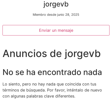
jorgevb
Miembro desde junio 28, 2025
Enviar un mensaje
Anuncios de jorgevb
Necesarias
Estas
cookies no
son
No se ha encontrado nada
opcionales.
Son
necesarias
Lo siento, pero no hay nada que coincida con tus
para que
términos de búsqueda. Por favor, inténtalo de nuevo
funcione la
con algunas palabras clave diferentes.
web.