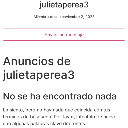
julietaperea3
Miembro desde noviembre 2, 2023
Enviar un mensaje
Anuncios de
Necesarias
Estas
julietaperea3
cookies no
son
opcionales.
Son
No se ha encontrado nada
necesarias
para que
funcione la
Lo siento, pero no hay nada que coincida con tus
web.
términos de búsqueda. Por favor, inténtalo de nuevo
con algunas palabras clave diferentes.