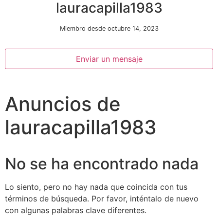
lauracapilla1983
Miembro desde octubre 14, 2023
Enviar un mensaje
Anuncios de
Necesarias
Estas
lauracapilla1983
cookies no
son
opcionales.
Son
No se ha encontrado nada
necesarias
para que
funcione la
Lo siento, pero no hay nada que coincida con tus
web.
términos de búsqueda. Por favor, inténtalo de nuevo
con algunas palabras clave diferentes.