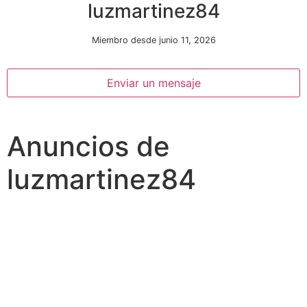
luzmartinez84
Miembro desde junio 11, 2026
Enviar un mensaje
Anuncios de
Necesarias
Estas
luzmartinez84
cookies no
son
opcionales.
Son
necesarias
para que
funcione la
web.