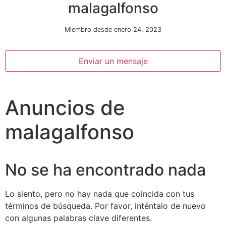
malagalfonso
Miembro desde enero 24, 2023
Enviar un mensaje
Anuncios de
Necesarias
Estas
malagalfonso
cookies no
son
opcionales.
Son
No se ha encontrado nada
necesarias
para que
funcione la
Lo siento, pero no hay nada que coincida con tus
web.
términos de búsqueda. Por favor, inténtalo de nuevo
con algunas palabras clave diferentes.