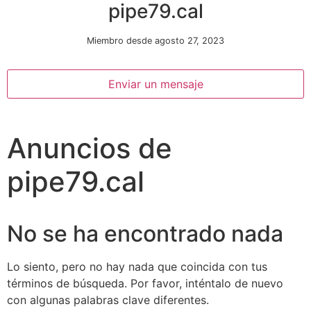
pipe79.cal
Miembro desde agosto 27, 2023
Enviar un mensaje
Anuncios de
Necesarias
Estas
pipe79.cal
cookies no
son
opcionales.
Son
No se ha encontrado nada
necesarias
para que
funcione la
Lo siento, pero no hay nada que coincida con tus
web.
términos de búsqueda. Por favor, inténtalo de nuevo
con algunas palabras clave diferentes.