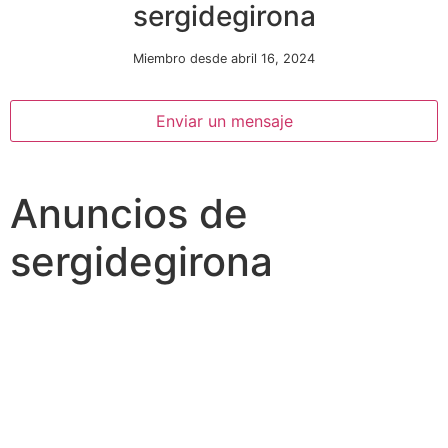
sergidegirona
Miembro desde abril 16, 2024
Enviar un mensaje
Anuncios de
Necesarias
Estas
sergidegirona
cookies no
son
opcionales.
Son
necesarias
para que
funcione la
web.