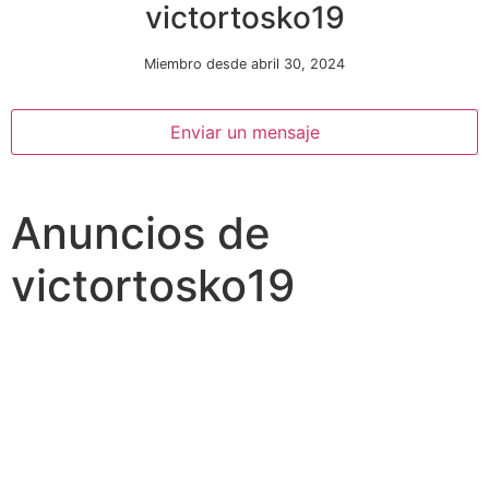
victortosko19
Miembro desde abril 30, 2024
Enviar un mensaje
Anuncios de
Necesarias
Estas
victortosko19
cookies no
son
opcionales.
Son
necesarias
para que
funcione la
web.