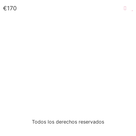
funcionalidades
€170
desaparecerán
de la web.
Marketing
Al compartir tus
intereses y
comportamiento
mientras visitas
nuestro sitio,
aumentas la
posibilidad de
ver contenido y
ofertas
personalizados.
Todos los derechos reservados