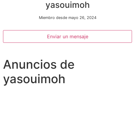
yasouimoh
Miembro desde mayo 26, 2024
Enviar un mensaje
Anuncios de
Necesarias
Estas
yasouimoh
cookies no
son
opcionales.
Son
necesarias
para que
funcione la
web.