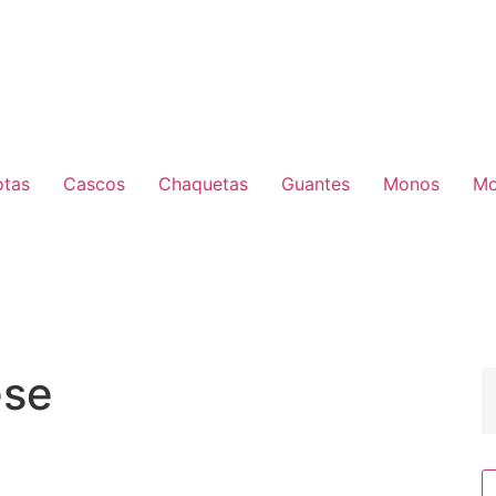
otas
Cascos
Chaquetas
Guantes
Monos
Mo
ese