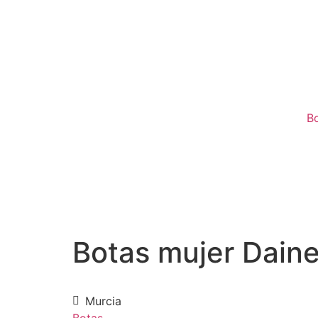
B
Botas mujer Dain
Murcia