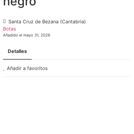
negro
Santa Cruz de Bezana (Cantabria)
Botas
Añadido el mayo 31, 2026
Detalles
Necesarias
Añadir a favoritos
Estas
cookies no
son
opcionales.
Son
necesarias
para que
funcione la
web.