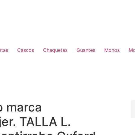
otas
Cascos
Chaquetas
Guantes
Monos
Mo
o marca
r. TALLA L.