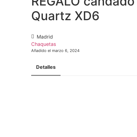
REGALO candado a
Quartz XD6
Madrid
Chaquetas
Añadido el marzo 6, 2024
Necesarias
Detalles
Estas
cookies no
son
opcionales.
Son
necesarias
para que
funcione la
web.