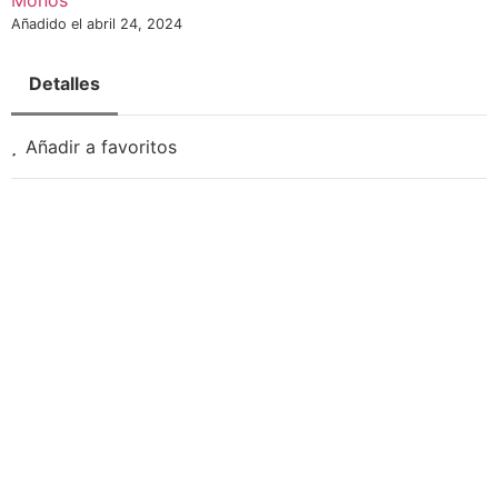
Monos
Añadido el abril 24, 2024
Detalles
Añadir a favoritos
Necesarias
Estas
cookies no
son
opcionales.
Son
necesarias
para que
funcione la
web.