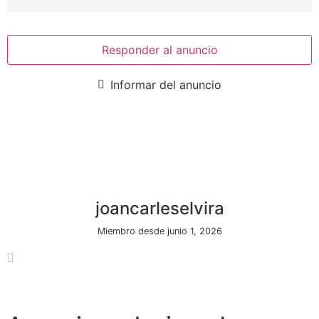
funcionalidades
desaparecerán
de la web.
Responder al anuncio
Marketing
Informar del anuncio
Al compartir tus
intereses y
comportamiento
mientras visitas
nuestro sitio,
aumentas la
posibilidad de
ver contenido y
joancarleselvira
ofertas
personalizados.
Miembro desde junio 1, 2026