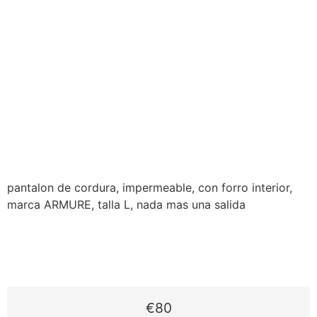
Estadísticas
Para que
podamos
mejorar la
funcionalidad
y estructura
de la web, en
base a cómo
se usa la
web.
Experiencia
pantalon de cordura, impermeable, con forro interior,
Para que
marca ARMURE, talla L, nada mas una salida
nuestra web
funcione lo
mejor posible
durante tu
visita. Si
rechaza estas
cookies,
€80
algunas