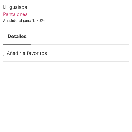
igualada
Pantalones
Añadido el junio 1, 2026
Detalles
Añadir a favoritos
Necesarias
Estas
cookies no
son
opcionales.
Son
necesarias
para que
funcione la
web.