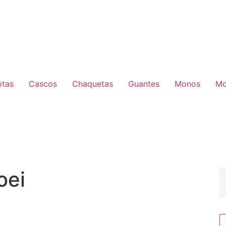
otas
Cascos
Chaquetas
Guantes
Monos
Mo
oei