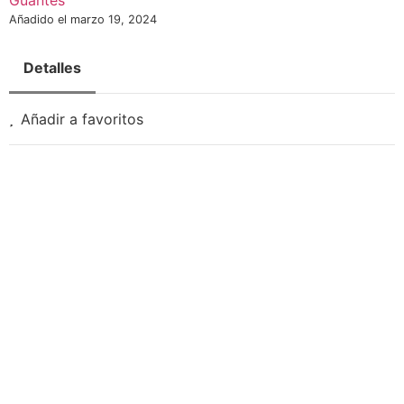
Guantes
Añadido el marzo 19, 2024
Detalles
Añadir a favoritos
Necesarias
Estas
cookies no
son
opcionales.
Son
necesarias
para que
funcione la
web.