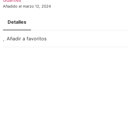
Guantes
Añadido el marzo 12, 2024
Detalles
Añadir a favoritos
Necesarias
Estas
cookies no
son
opcionales.
Son
necesarias
para que
funcione la
web.